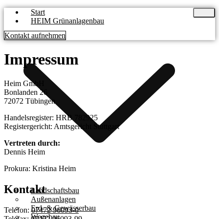
Start
HEIM Grünanlagenbau
Kontakt aufnehmen
Impressum
Heim GmbH
Bonlanden 26
72072 Tübingen
Handelsregister: HRB 782925
Registergericht: Amtsgericht Stuttgart
Vertreten durch:
Dennis Heim
Prokura: Kristina Heim
Kontakt
Landschaftsbau
Außenanlagen
Erd- & Gewässerbau
Telefon:
07472 96093-0
Wegebau
Telefax: 07472 96093-99