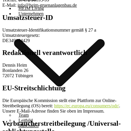
E-Mail:
info@heim-gruenanlagenbau.de
HEIM Living
Unternehmen
Umsatzsteuer-ID
Umsatzsteuer-Identifikationsnummer gemäß § 27 a
Umsatzsteuergesetz:
DE349194429
Redaktionell verantwortlich
Dennis Heim
Bonlanden 26
72072 Tübingen
EU-Streitschlichtung
Die Europäische Kommission stellt eine Plattform zur Online-
Streitbeilegung (OS) bereit:
https://ec.europa.eu/consumers/odr/
.
Unsere E-Mail-Adresse finden Sie oben im Impressum.
Team
Leitbild
Verbraucher­streit­beilegung /Universal­
Maschinen