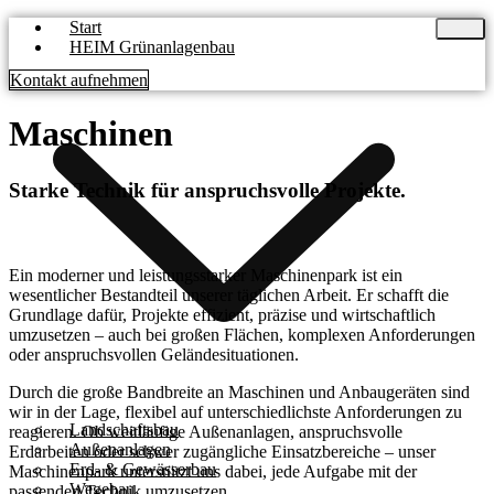
Start
HEIM Grünanlagenbau
Kontakt aufnehmen
Maschinen
Starke
Technik
für anspruchsvolle
Projekte.
Ein moderner und leistungsstarker Maschinenpark ist ein
wesentlicher Bestandteil unserer täglichen Arbeit. Er schafft die
Grundlage dafür, Projekte effizient, präzise und wirtschaftlich
umzusetzen – auch bei großen Flächen, komplexen Anforderungen
oder anspruchsvollen Geländesituationen.
Durch die große Bandbreite an Maschinen und Anbaugeräten sind
wir in der Lage, flexibel auf unterschiedlichste Anforderungen zu
Landschaftsbau
reagieren. Ob weitläufige Außenanlagen, anspruchsvolle
Außenanlagen
Erdarbeiten oder schwer zugängliche Einsatzbereiche – unser
Erd- & Gewässerbau
Maschinenpark unterstützt uns dabei, jede Aufgabe mit der
Wegebau
passenden Technik umzusetzen.