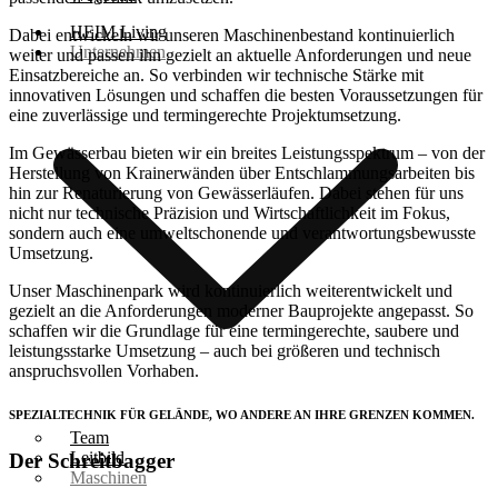
HEIM Living
Dabei entwickeln wir unseren Maschinenbestand kontinuierlich
Unternehmen
weiter und passen ihn gezielt an aktuelle Anforderungen und neue
Einsatzbereiche an. So verbinden wir technische Stärke mit
innovativen Lösungen und schaffen die besten Voraussetzungen für
eine zuverlässige und termingerechte Projektumsetzung.
Im Gewässerbau bieten wir ein breites Leistungsspektrum – von der
Herstellung von Krainerwänden über Entschlammungsarbeiten bis
hin zur Renaturierung von Gewässerläufen. Dabei stehen für uns
nicht nur technische Präzision und Wirtschaftlichkeit im Fokus,
sondern auch eine umweltschonende und verantwortungsbewusste
Umsetzung.
Unser Maschinenpark wird kontinuierlich weiterentwickelt und
gezielt an die Anforderungen moderner Bauprojekte angepasst. So
schaffen wir die Grundlage für eine termingerechte, saubere und
leistungsstarke Umsetzung – auch bei größeren und technisch
anspruchsvollen Vorhaben.
SPEZIALTECHNIK FÜR GELÄNDE, WO ANDERE AN IHRE GRENZEN KOMMEN.
Team
Leitbild
Der
Schreitbagger
Maschinen