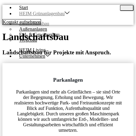
Start
HEIM Grünanlagenbau
Kontakt aufnehmen
Landschaftsbau
Außenanlagen
Landschaftsbau
Erd- & Gewässerbau
Wegebau
HEIM Living
Landschaftsbau
für Projekte mit
Anspruch.
Unternehmen
Team
Leitbild
Maschinen
Parkanlagen
Karriere
Parkanlagen sind mehr als Grünflächen – sie sind Orte
Kontakt
der Begegnung, Erholung und Bewegung. Wir
realisieren hochwertige Park- und Freiraumkonzepte mit
Blick auf Funktion, Aufenthaltsqualität und
X
Langlebigkeit. Durch unseren großen Maschinenpark
können wir auch umfangreiche Erd-, Modellier- und
Gestaltungsarbeiten wirtschaftlich und effizient
umsetzen.